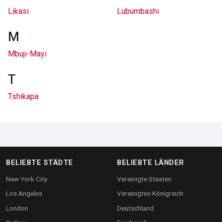
Likasi
Lubumbashi
M
Mbuji-Mayi
T
Tshikapa
BELIEBTE STÄDTE
BELIEBTE LÄNDER
New York City
Vereinigte Staaten
Los Angeles
Vereinigtes Königreich
London
Deutschland