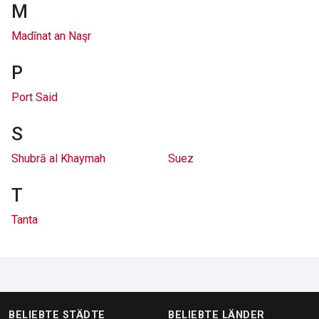
M
Madīnat an Naşr
P
Port Said
S
Shubrā al Khaymah
Suez
T
Tanta
BELIEBTE STÄDTE
BELIEBTE LÄNDER