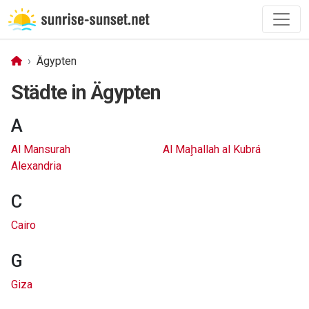
Ägypten
Städte in Ägypten
A
Al Mansurah
Al Maḩallah al Kubrá
Alexandria
C
Cairo
G
Giza