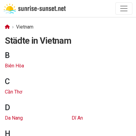
Vietnam
Städte in Vietnam
B
Biên Hòa
C
Cần Thơ
D
Da Nang
Dĩ An
H