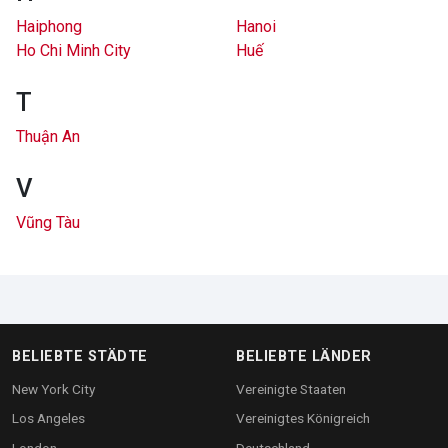
Haiphong
Hanoi
Ho Chi Minh City
Huế
T
Thuận An
V
Vũng Tàu
BELIEBTE STÄDTE
BELIEBTE LÄNDER
New York City
Vereinigte Staaten
Los Angeles
Vereinigtes Königreich
London
Deutschland